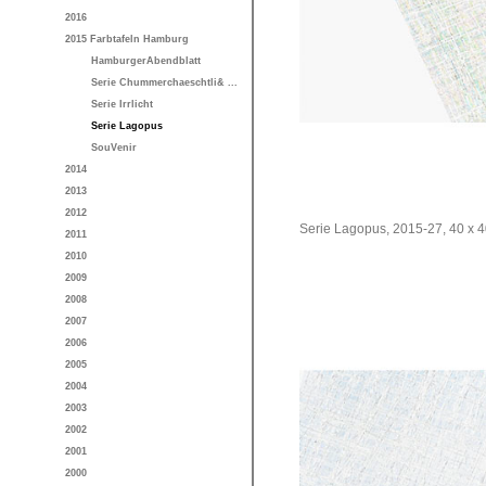
2016
2015 Farbtafeln Hamburg
HamburgerAbendblatt
Serie Chummerchaeschtli& ...
Serie Irrlicht
Serie Lagopus
SouVenir
2014
2013
2012
Serie Lagopus, 2015-27, 40 x 40
2011
2010
2009
2008
2007
2006
2005
2004
2003
2002
2001
2000