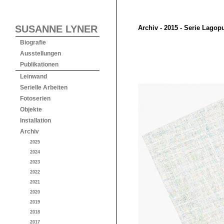
SUSANNE LYNER
Archiv - 2015 - Serie Lagop
Biografie
Ausstellungen
Publikationen
Leinwand
Serielle Arbeiten
Fotoserien
Objekte
Installation
Archiv
2025
2024
2023
2022
2021
2020
2019
2018
2017