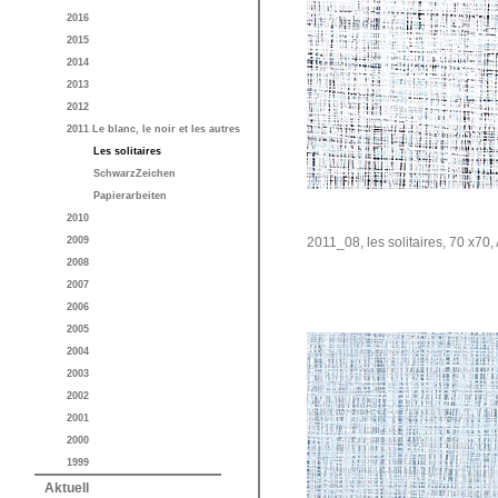
2016
2015
2014
2013
2012
2011 Le blanc, le noir et les autres
Les solitaires
SchwarzZeichen
Papierarbeiten
2010
2009
2011_08, les solitaires, 70 x70
2008
2007
2006
2005
2004
2003
2002
2001
2000
1999
Aktuell